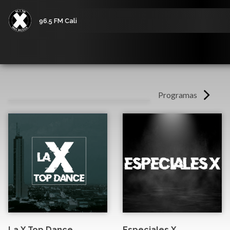
96.5 FM Cali
Programas
La X Top Dance
Especiales X