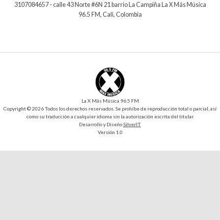
3107084657 - calle 43 Norte #6N 21 barrio La Campiña La X Más Música
96.5 FM, Cali, Colombia
La X Más Música 96.5 FM
Copyright © 2026 Todos los derechos reservados. Se prohíbe de reproducción total o parcial, así
como su traducción a cualquier idioma sin la autorización escrita del titular.
Desarrollo y Diseño
SilverIT
Versión 1.0