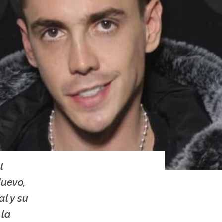
l
Nuevo,
l y su
 la