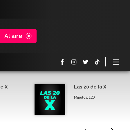
Al aire
e X
Las 20 de la X
Minutos: 120