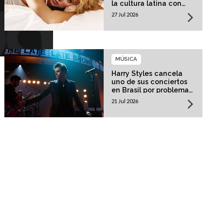
la cultura latina con
una residencia histórica
27 Jul 2026
MÚSICA
Harry Styles cancela
uno de sus conciertos
en Brasil por problemas
de salud
21 Jul 2026