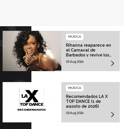
MÚSICA
Rihanna reaparece en
el Carnaval de
Barbados y revive los
rumores sobre su
05 Aug 2026
esperado regreso
musical
MÚSICA
Recomendados LA X
TOP DANCE (1 de
agosto de 2026)
03 Aug 2026