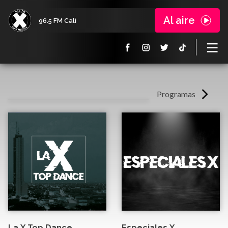
Al aire
96.5 FM Cali
Programas
La X Top Dance
Especiales X