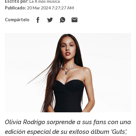
Escrito por:
La X más música
Publicado:
20 Mar 2024 7:27:27 AM
Compártelo
Olivia Rodrigo sorprende a sus fans con una
La X mas música
edición especial de su exitoso álbum 'Guts',