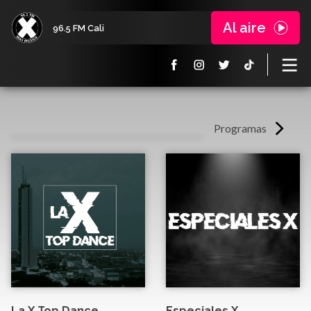
Al aire
96.5 FM Cali
Programas
La X Top Dance
Especiales X