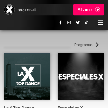
Al aire
96.5 FM Cali
Programas
La X Top Dance
Especiales X