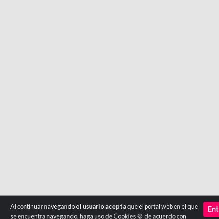
Al continuar navegando
el usuario acepta
que el portal web en el que
Ent
se encuentra navegando, haga uso de Cookies 🍪 de acuerdo con