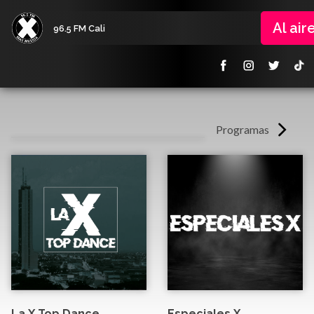
Al air
96.5 FM Cali
Programas
La X Top Dance
Especiales X