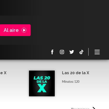
Al aire
e X
Las 20 de la X
Minutos: 120