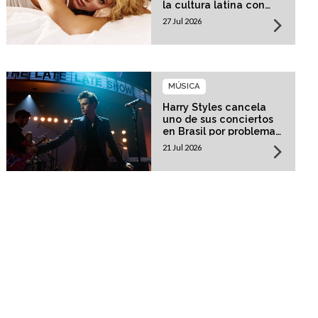
la cultura latina con
una residencia histórica
27 Jul 2026
MÚSICA
Harry Styles cancela
uno de sus conciertos
en Brasil por problemas
de salud
21 Jul 2026