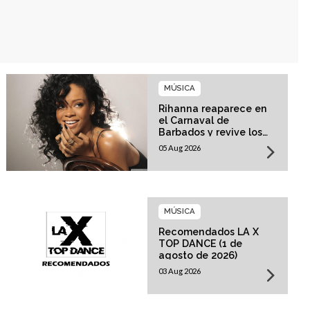
MÚSICA
Rihanna reaparece en
el Carnaval de
Barbados y revive los
rumores sobre su
05 Aug 2026
esperado regreso
musical
MÚSICA
Recomendados LA X
TOP DANCE (1 de
agosto de 2026)
03 Aug 2026