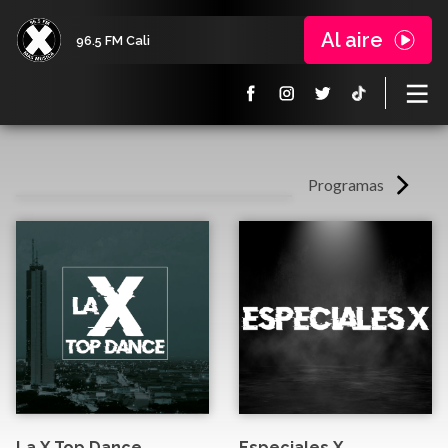
Al aire
96.5 FM Cali
Programas
La X Top Dance
Especiales X