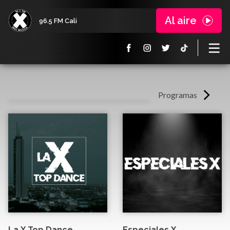
Al aire
96.5 FM Cali
Programas
La X Top Dance
Especiales X