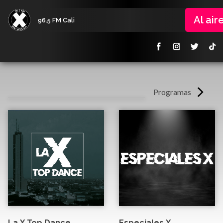
Al air
96.5 FM Cali
Programas
La X Top Dance
Especiales X