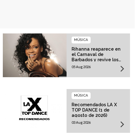
MÚSICA
Rihanna reaparece en
el Carnaval de
Barbados y revive los
rumores sobre su
05 Aug 2026
esperado regreso
musical
MÚSICA
Recomendados LA X
TOP DANCE (1 de
agosto de 2026)
03 Aug 2026