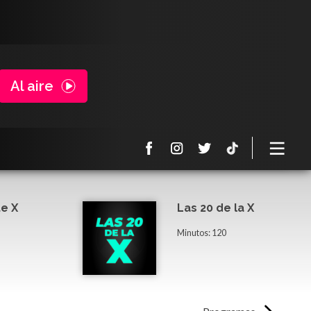
Al aire
e X
Las 20 de la X
Minutos: 120