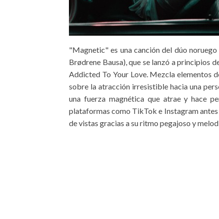
"Magnetic" es una canción del dúo norueg
Brødrene Bausa), que se lanzó a principios d
Addicted To Your Love. Mezcla elementos de 
sobre la atracción irresistible hacia una pe
una fuerza magnética que atrae y hace per
plataformas como TikTok e Instagram antes d
de vistas gracias a su ritmo pegajoso y melodí