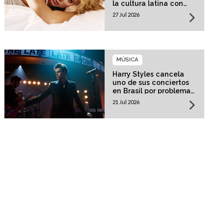
la cultura latina con
una residencia histórica
27 Jul 2026
MÚSICA
Harry Styles cancela
uno de sus conciertos
en Brasil por problemas
de salud
21 Jul 2026