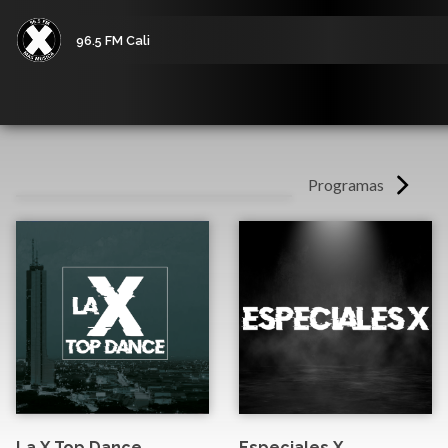
96.5 FM Cali
Programas
La X Top Dance
Especiales X