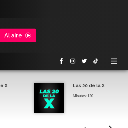
Al aire
e X
Las 20 de la X
Minutos: 120