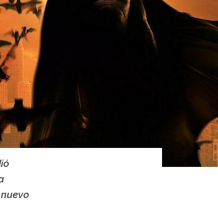
ió
a
l nuevo