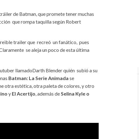
tráiler de Batman, que promete tener muchas
cción que rompa taquilla según Robert
eible trailer que recreó un fanático, pues
 Claramente se aleja un poco de esta última
youtuber llamadoDarth Blender quién subió a su
enas
Batman: La Serie Animada
se
ne otra estética, otra paleta de colores, y otro
üino
y
El Acertijo
, además de
Selina Kyle o