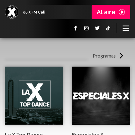
Al aire
96.5 FM Cali
Programas
La X Top Dance
Especiales X