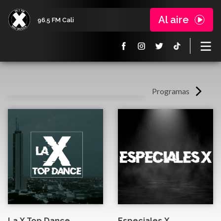
Al aire
96.5 FM Cali
Programas
La X Top Dance
Especiales X