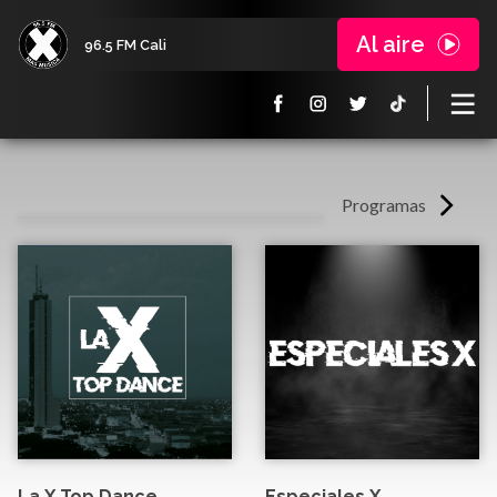
Al aire
96.5 FM Cali
Programas
La X Top Dance
Especiales X