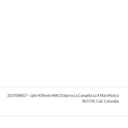
3107084657 - calle 43 Norte #6N 21 barrio La Campiña La X Más Música
96.5 FM, Cali, Colombia