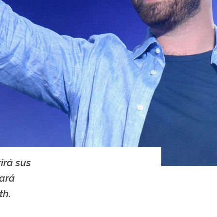
irá sus
hará
th.