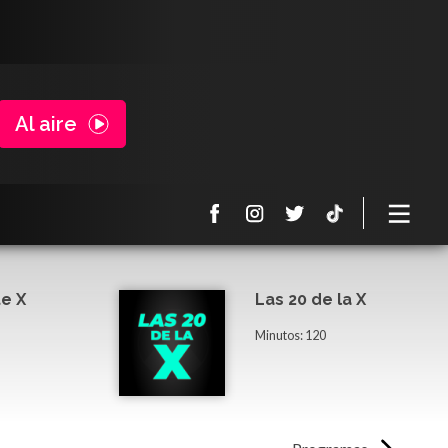
Al aire
e X
Las 20 de la X
Minutos: 120