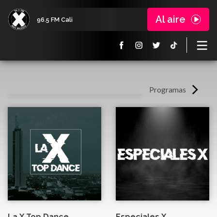
Al aire
96.5 FM Cali
Programas
La X Top Dance
Especiales X