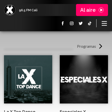
Al aire
96.5 FM Cali
Programas
La X Top Dance
Especiales X