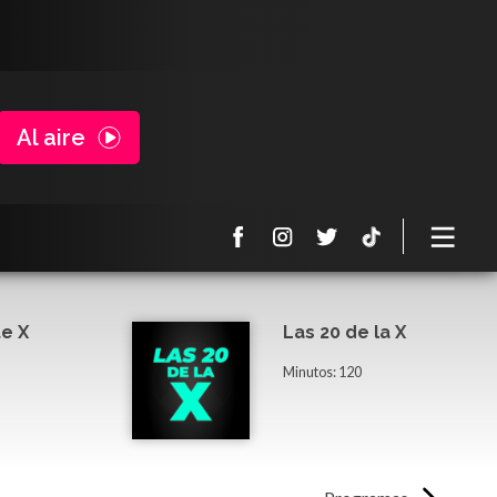
Al aire
e X
Las 20 de la X
Minutos: 120