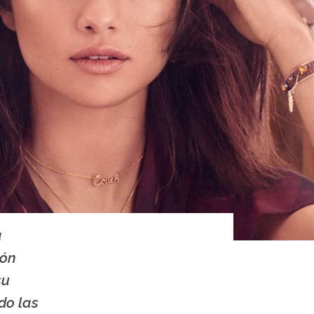
a
ión
su
do las