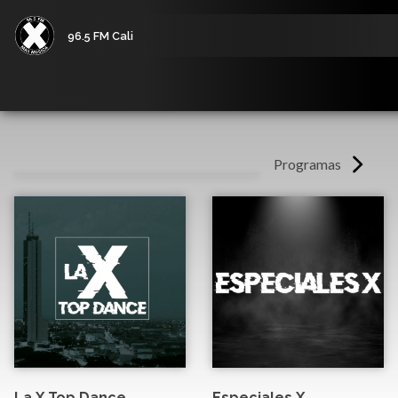
96.5 FM Cali
Programas
La X Top Dance
Especiales X