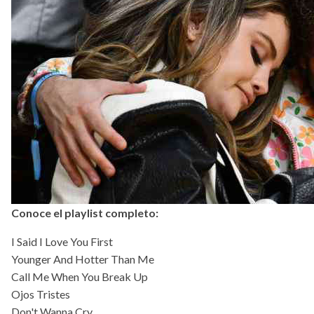
Conoce el playlist completo:
I Said I Love You First
Younger And Hotter Than Me
Call Me When You Break Up
Ojos Tristes
Don't Wanna Cry