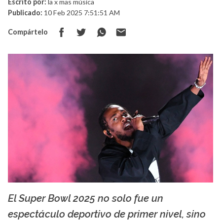
Escrito por:
la x mas música
Publicado:
10 Feb 2025 7:51:51 AM
Compártelo
El Super Bowl 2025 no solo fue un
La X mas música
espectáculo deportivo de primer nivel, sino