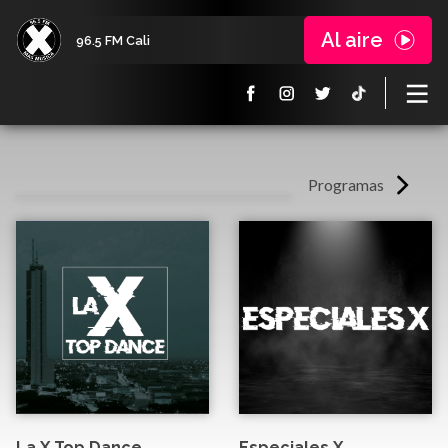
Al aire
96.5 FM Cali
Programas
La X Top Dance
Especiales X