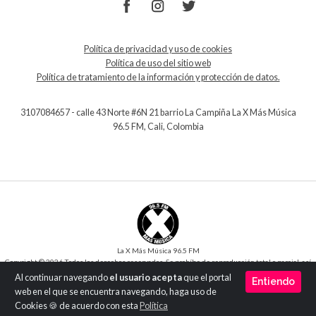
Política de privacidad y uso de cookies
Política de uso del sitio web
Política de tratamiento de la información y protección de datos.
3107084657 - calle 43 Norte #6N 21 barrio La Campiña La X Más Música
96.5 FM, Cali, Colombia
La X Más Música 96.5 FM
Copyright © 2026 Todos los derechos reservados. Se prohíbe de reproducción total o parcial, así
como su traducción a cualquier idioma sin la autorización escrita del titular.
Al continuar navegando
el usuario acepta
que el portal
Entiendo
Desarrollo y Diseño
SilverIT
web en el que se encuentra navegando, haga uso de
Versión 1.0
Cookies 🍪 de acuerdo con esta
Política