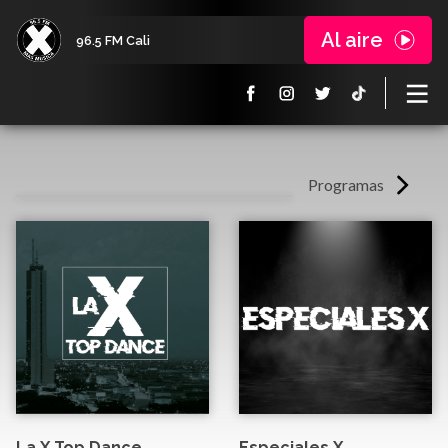
Al aire
96.5 FM Cali
Programas
La X Top Dance
Especiales X