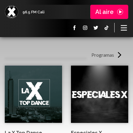
Al aire
96.5 FM Cali
Programas
La X Top Dance
Especiales X