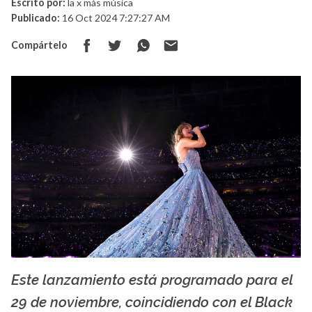
Escrito por:
la x más música
Publicado:
16 Oct 2024 7:27:27 AM
Compártelo
Este lanzamiento está programado para el
La X mas música
29 de noviembre, coincidiendo con el Black