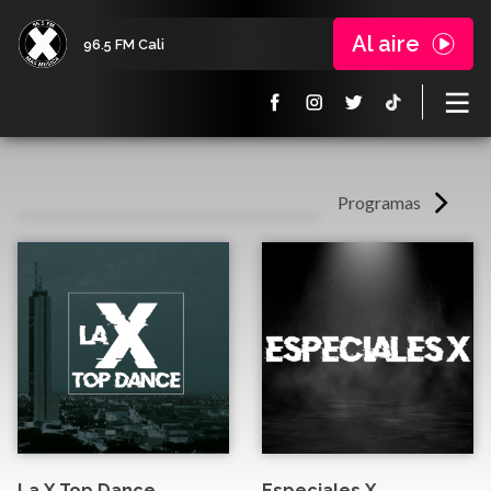
Al aire
96.5 FM Cali
Programas
La X Top Dance
Especiales X