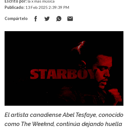
Escrito por:
la x mas música
Publicado:
13 Feb 2025 2:39:39 PM
Compártelo
El artista canadiense Abel Tesfaye, conocido
La X mas música
como The Weeknd, continúa dejando huella