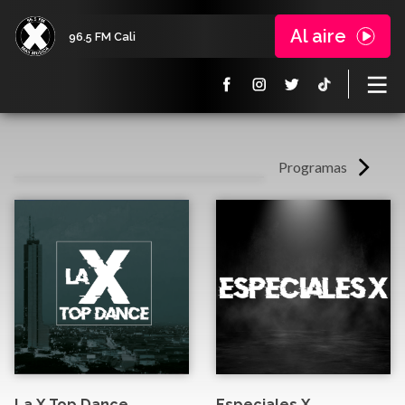
Al aire
96.5 FM Cali
Programas
La X Top Dance
Especiales X