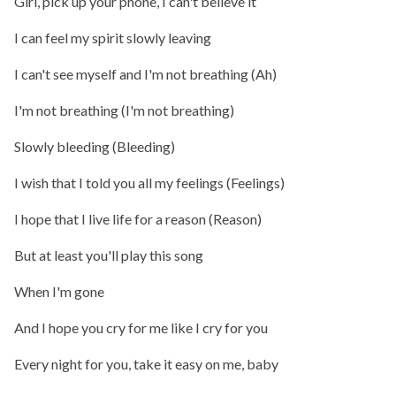
Girl, pick up your phone, I can't believe it
I can feel my spirit slowly leaving
I can't see myself and I'm not breathing (Ah)
I'm not breathing (I'm not breathing)
Slowly bleeding (Bleeding)
I wish that I told you all my feelings (Feelings)
I hope that I live life for a reason (Reason)
But at least you'll play this song
When I'm gone
And I hope you cry for me like I cry for you
Every night for you, take it easy on me, baby