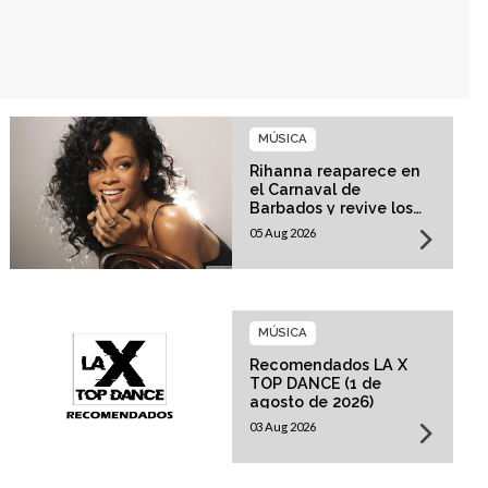
MÚSICA
Rihanna reaparece en
el Carnaval de
Barbados y revive los
rumores sobre su
05 Aug 2026
esperado regreso
musical
MÚSICA
Recomendados LA X
TOP DANCE (1 de
agosto de 2026)
03 Aug 2026