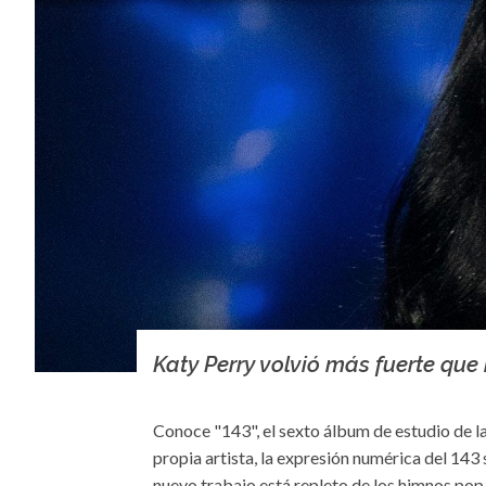
Katy Perry volvió más fuerte que
Conoce "143", el sexto álbum de estudio de la
propia artista, la expresión numérica del 143
nuevo trabajo está repleto de los himnos pop 