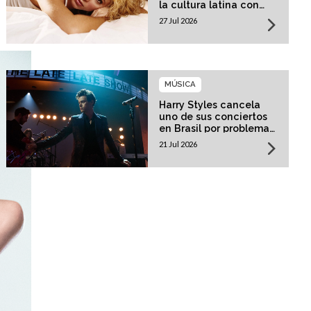
la cultura latina con
una residencia histórica
27 Jul 2026
MÚSICA
Harry Styles cancela
uno de sus conciertos
en Brasil por problemas
de salud
21 Jul 2026