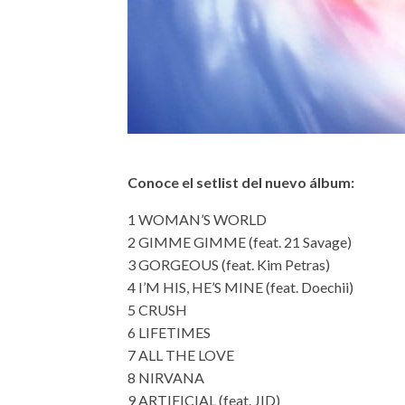
Conoce el setlist del nuevo álbum:
1 WOMAN’S WORLD
2 GIMME GIMME (feat. 21 Savage)
3 GORGEOUS (feat. Kim Petras)
4 I’M HIS, HE’S MINE (feat. Doechii)
5 CRUSH
6 LIFETIMES
7 ALL THE LOVE
8 NIRVANA
9 ARTIFICIAL (feat. JID)