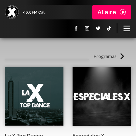
Al aire
96.5 FM Cali
Programas
La X Top Dance
Especiales X