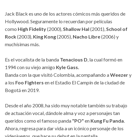
Jack Black es uno de los actores cómicos más queridos de
Hollywood. Seguramente lo recuerdan por películas
como
High Fidelity
(2000),
Shallow Hal
(2001),
School of
Rock
(2003),
King Kong
(2005),
Nacho Libre
(2006) y
muchísimas más.
Es el vocalista de la banda
Tenacious D
, la cual formó en
1994 con su viejo amigo
Kyle Gass.
Banda con la que visitó Colombia, acompañando a
Weezer
y
a los
Foo Fighters
en el Estadio El Campín de la ciudad de
Bogotá en 2019.
Desde el año 2008, ha sido muy notable también su trabajo
de actuación vocal, dándole alma y voz a personajes tan
queridos como el famoso panda
"PO"
en
Kung Fu Panda
.
Ahora, regresa para dar vida a un icónico personaje de los
videojuegos, que hace su debut en la pantalla