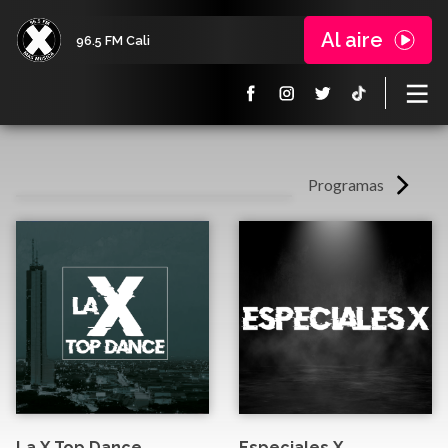
Al aire
96.5 FM Cali
Programas
La X Top Dance
Especiales X