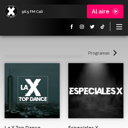
Al aire
96.5 FM Cali
Programas
La X Top Dance
Especiales X