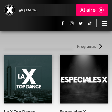
Al aire
96.5 FM Cali
Programas
La X Top Dance
Especiales X