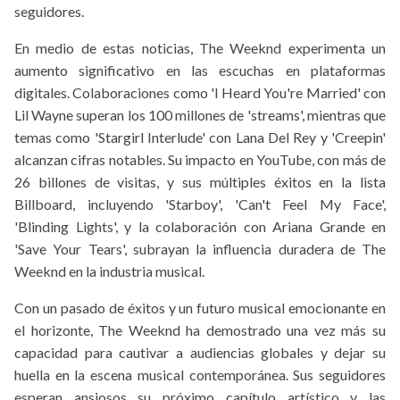
seguidores.
En medio de estas noticias, The Weeknd experimenta un
aumento significativo en las escuchas en plataformas
digitales. Colaboraciones como 'I Heard You're Married' con
Lil Wayne superan los 100 millones de 'streams', mientras que
temas como 'Stargirl Interlude' con Lana Del Rey y 'Creepin'
alcanzan cifras notables. Su impacto en YouTube, con más de
26 billones de visitas, y sus múltiples éxitos en la lista
Billboard, incluyendo 'Starboy', 'Can't Feel My Face',
'Blinding Lights', y la colaboración con Ariana Grande en
'Save Your Tears', subrayan la influencia duradera de The
Weeknd en la industria musical.
Con un pasado de éxitos y un futuro musical emocionante en
el horizonte, The Weeknd ha demostrado una vez más su
capacidad para cautivar a audiencias globales y dejar su
huella en la escena musical contemporánea. Sus seguidores
esperan ansiosos su próximo capítulo artístico y las