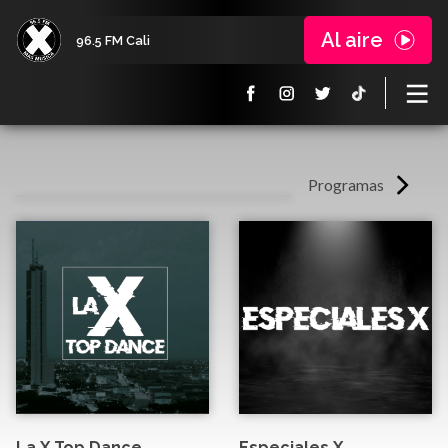
Al aire
96.5 FM Cali
Programas
La X Top Dance
Especiales X