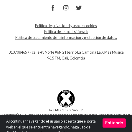
Política de privacidad y uso de cookies
Política de uso del sitio web
Política de tratamiento de la información y protección de datos.
3107084657 - calle 43 Norte #6N 21 barrio La Campiña La X Más Música
96.5 FM, Cali, Colombia
La X Más Música 96.5 FM
Copyright © 2026 Todos los derechos reservados. Se prohíbe de reproducción total o parcial, así
como su traducción a cualquier idioma sin la autorización escrita del titular.
Al continuar navegando
el usuario acepta
que el portal
Entiendo
Desarrollo y Diseño
SilverIT
web en el que se encuentra navegando, haga uso de
Versión 1.0