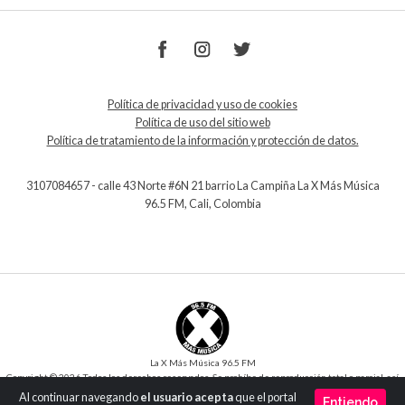
Política de privacidad y uso de cookies
Política de uso del sitio web
Política de tratamiento de la información y protección de datos.
3107084657 - calle 43 Norte #6N 21 barrio La Campiña La X Más Música
96.5 FM, Cali, Colombia
La X Más Música 96.5 FM
Copyright © 2026 Todos los derechos reservados. Se prohíbe de reproducción total o parcial, así
como su traducción a cualquier idioma sin la autorización escrita del titular.
Al continuar navegando
el usuario acepta
que el portal
Entiendo