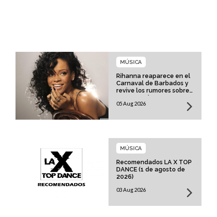
MÚSICA
Rihanna reaparece en el
Carnaval de Barbados y
revive los rumores sobre
su esperado regreso
05 Aug 2026
musical
MÚSICA
Recomendados LA X TOP
DANCE (1 de agosto de
2026)
03 Aug 2026