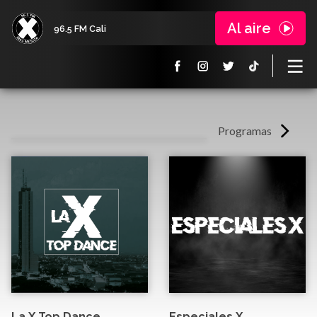
Al aire
96.5 FM Cali
Programas
La X Top Dance
Especiales X