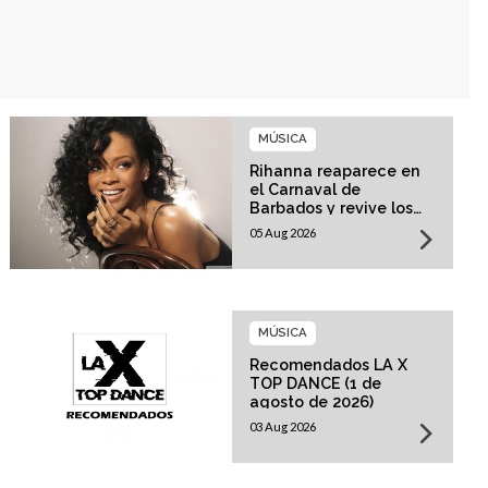
MÚSICA
Rihanna reaparece en
el Carnaval de
Barbados y revive los
rumores sobre su
05 Aug 2026
esperado regreso
musical
MÚSICA
Recomendados LA X
TOP DANCE (1 de
agosto de 2026)
03 Aug 2026