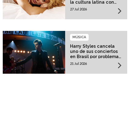
la cultura latina con
una residencia histórica
27 Jul 2026
MÚSICA
Harry Styles cancela
uno de sus conciertos
en Brasil por problemas
de salud
21 Jul 2026