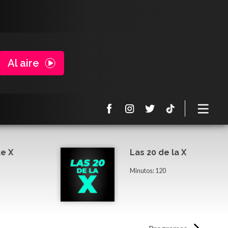
Al aire
e X
Las 20 de la X
Minutos: 120