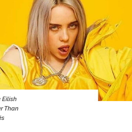
 Eilish
er Than
és