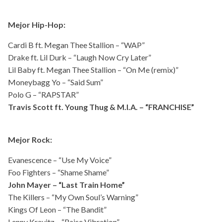
Mejor Hip-Hop:
Cardi B ft. Megan Thee Stallion – “WAP”
Drake ft. Lil Durk – “Laugh Now Cry Later”
Lil Baby ft. Megan Thee Stallion – “On Me (remix)”
Moneybagg Yo – “Said Sum”
Polo G – “RAPSTAR”
Travis Scott ft. Young Thug & M.I.A. – “FRANCHISE”
Mejor Rock:
Evanescence – “Use My Voice”
Foo Fighters – “Shame Shame”
John Mayer – “Last Train Home”
The Killers – “My Own Soul’s Warning”
Kings Of Leon – “The Bandit”
Lenny Kravitz – “Raise Vibration”