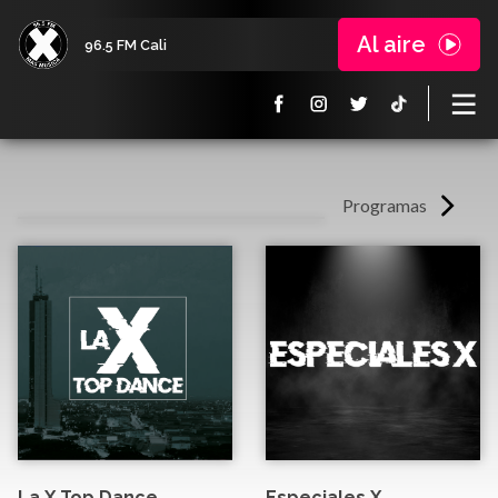
Al aire
96.5 FM Cali
Programas
La X Top Dance
Especiales X