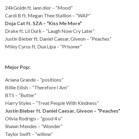
24kGoldn ft. iann dior – “Mood”
Cardi B ft. Megan Thee Stallion – “WAP”
Doja Cat ft. SZA – “Kiss Me More”
Drake ft. Lil Durk – “Laugh Now Cry Later”
Justin Bieber ft. Daniel Caesar, Giveon – “Peaches”
Miley Cyrus ft. Dua Lipa – “Prisoner”
Mejor Pop:
Ariana Grande – “positions”
Billie Eilish – “Therefore I Am”
BTS – “Butter”
Harry Styles – “Treat People With Kindness”
Justin Bieber ft. Daniel Caesar, Giveon – “Peaches”
Olivia Rodrigo – “good 4 u”
Shawn Mendes – “Wonder”
Taylor Swift – “willow”