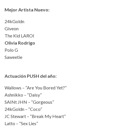
Mejor Artista Nuevo:
24kGoldn
Giveon
The Kid LAROI
Olivia Rodrigo
Polo G
Saweetie
Actuación PUSH del año:
Wallows – “Are You Bored Yet?”
Ashnikko – “Daisy”
SAINt JHN – “Gorgeous”
24kGoldn – “Coco”
JC Stewart – “Break My Heart”
Latto – “Sex Lies”