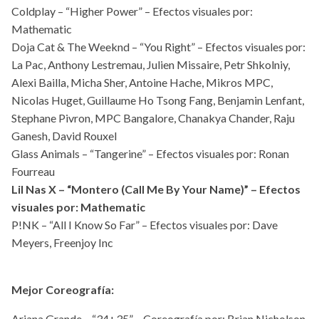
Coldplay – “Higher Power” – Efectos visuales por:
Mathematic
Doja Cat & The Weeknd – “You Right” – Efectos visuales por:
La Pac, Anthony Lestremau, Julien Missaire, Petr Shkolniy,
Alexi Bailla, Micha Sher, Antoine Hache, Mikros MPC,
Nicolas Huget, Guillaume Ho Tsong Fang, Benjamin Lenfant,
Stephane Pivron, MPC Bangalore, Chanakya Chander, Raju
Ganesh, David Rouxel
Glass Animals – “Tangerine” – Efectos visuales por: Ronan
Fourreau
Lil Nas X – “Montero (Call Me By Your Name)” – Efectos
visuales por: Mathematic
P!NK – “All I Know So Far” – Efectos visuales por: Dave
Meyers, Freenjoy Inc
Mejor Coreografía:
Ariana Grande – “34+35” – Coreografía por: Brian Nicholson