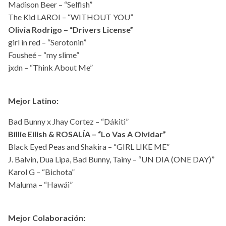
Madison Beer – “Selfish”
The Kid LAROI – “WITHOUT YOU”
Olivia Rodrigo – “Drivers License”
girl in red – “Serotonin”
Fousheé – “my slime”
jxdn – “Think About Me”
Mejor Latino:
Bad Bunny x Jhay Cortez – “Dákiti”
Billie Eilish & ROSALÍA – “Lo Vas A Olvidar”
Black Eyed Peas and Shakira – “GIRL LIKE ME”
J. Balvin, Dua Lipa, Bad Bunny, Tainy – “UN DIA (ONE DAY)”
Karol G – “Bichota”
Maluma – “Hawái”
Mejor Colaboración: