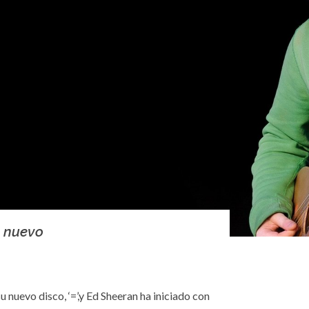
u nuevo
u nuevo disco, ‘=’,y Ed Sheeran ha iniciado con