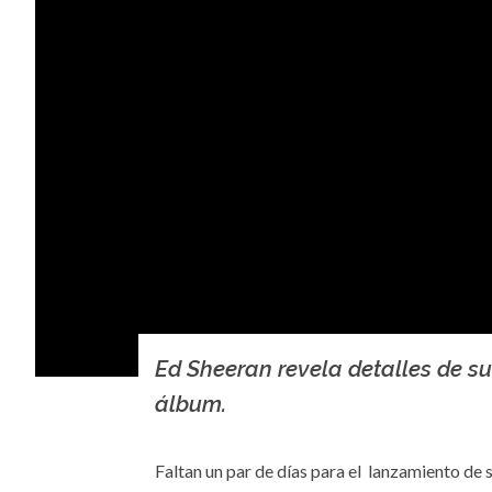
Ed Sheeran revela detalles de s
álbum.
Faltan un par de días para el lanzamiento de s