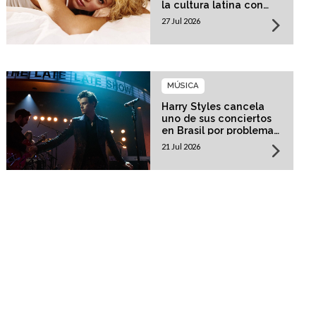
la cultura latina con
una residencia histórica
27 Jul 2026
MÚSICA
Harry Styles cancela
uno de sus conciertos
en Brasil por problemas
de salud
21 Jul 2026