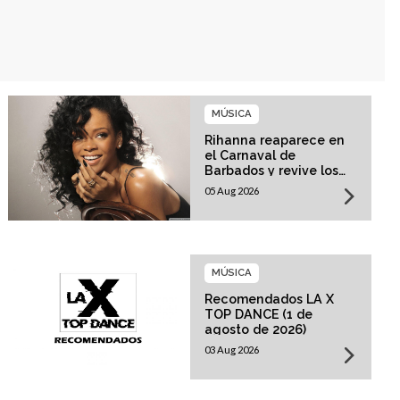
MÚSICA
Rihanna reaparece en
el Carnaval de
Barbados y revive los
rumores sobre su
05 Aug 2026
esperado regreso
musical
MÚSICA
Recomendados LA X
TOP DANCE (1 de
agosto de 2026)
03 Aug 2026