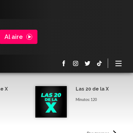
Al aire
e X
Las 20 de la X
Minutos: 120