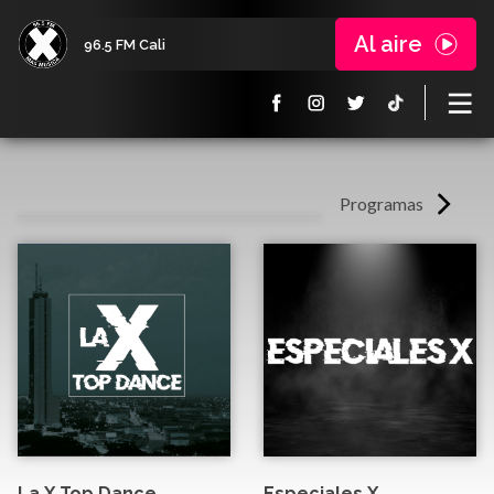
Al aire
96.5 FM Cali
Programas
La X Top Dance
Especiales X