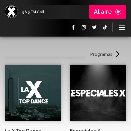
Al aire
96.5 FM Cali
Programas
La X Top Dance
Especiales X