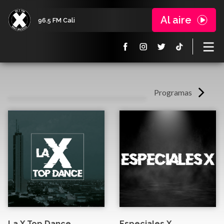
Al aire
96.5 FM Cali
Programas
La X Top Dance
Especiales X