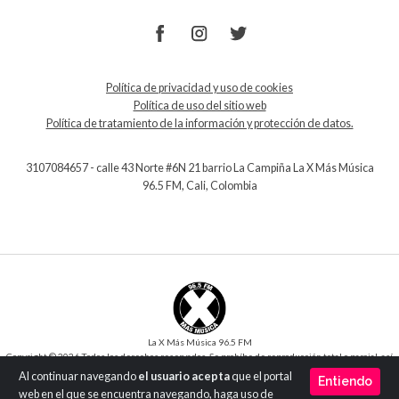
Política de privacidad y uso de cookies
Política de uso del sitio web
Política de tratamiento de la información y protección de datos.
3107084657 - calle 43 Norte #6N 21 barrio La Campiña La X Más Música
96.5 FM, Cali, Colombia
La X Más Música 96.5 FM
Copyright © 2026 Todos los derechos reservados. Se prohíbe de reproducción total o parcial, así
como su traducción a cualquier idioma sin la autorización escrita del titular.
Al continuar navegando
el usuario acepta
que el portal
Entiendo
Desarrollo y Diseño
SilverIT
web en el que se encuentra navegando, haga uso de