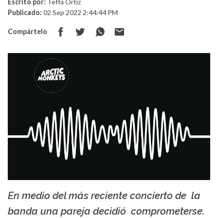
Escrito por:
Teffa Ortiz
Publicado:
02 Sep 2022 2:44:44 PM
Compártelo
En medio del más reciente concierto de la
La X mas música
banda una pareja decidió comprometerse.