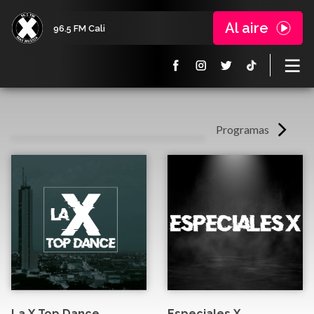
Al aire
96.5 FM Cali
Programas
La X Top Dance
Especiales X