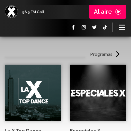
Al aire
96.5 FM Cali
Programas
La X Top Dance
Especiales X