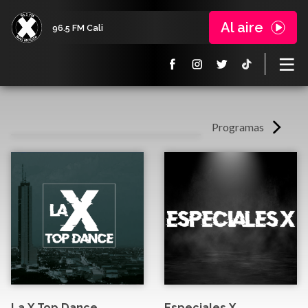
Al aire
96.5 FM Cali
Programas
La X Top Dance
Especiales X