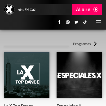
Al aire
96.5 FM Cali
Programas
La X Top Dance
Especiales X