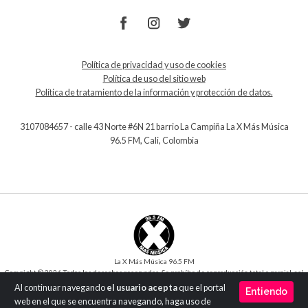
Política de privacidad y uso de cookies
Política de uso del sitio web
Política de tratamiento de la información y protección de datos.
3107084657 - calle 43 Norte #6N 21 barrio La Campiña La X Más Música
96.5 FM, Cali, Colombia
La X Más Música 96.5 FM
Copyright © 2026 Todos los derechos reservados. Se prohíbe de reproducción total o parcial, así
como su traducción a cualquier idioma sin la autorización escrita del titular.
Al continuar navegando
el usuario acepta
que el portal
Entiendo
Desarrollo y Diseño
SilverIT
web en el que se encuentra navegando, haga uso de
Versión 1.0