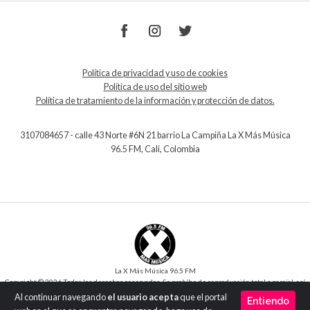
Política de privacidad y uso de cookies
Política de uso del sitio web
Política de tratamiento de la información y protección de datos.
3107084657 - calle 43 Norte #6N 21 barrio La Campiña La X Más Música
96.5 FM, Cali, Colombia
La X Más Música 96.5 FM
Copyright © 2026 Todos los derechos reservados. Se prohíbe de reproducción total o parcial, así
como su traducción a cualquier idioma sin la autorización escrita del titular.
Al continuar navegando
el usuario acepta
que el portal
Entiendo
Desarrollo y Diseño
SilverIT