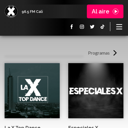
Al aire
96.5 FM Cali
Programas
La X Top Dance
Especiales X