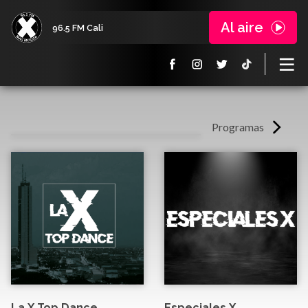
Al aire
96.5 FM Cali
Programas
La X Top Dance
Especiales X