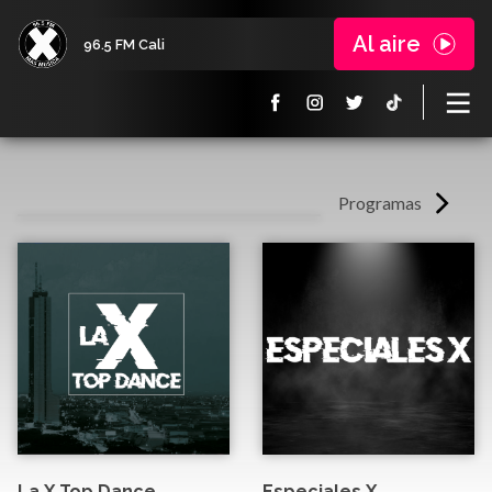
Al aire
96.5 FM Cali
Programas
La X Top Dance
Especiales X