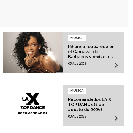
MÚSICA
Rihanna reaparece en
el Carnaval de
Barbados y revive los
rumores sobre su
05 Aug 2026
esperado regreso
musical
MÚSICA
Recomendados LA X
TOP DANCE (1 de
agosto de 2026)
03 Aug 2026