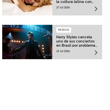
la cultura latina con
una residencia histórica
27 Jul 2026
MÚSICA
Harry Styles cancela
uno de sus conciertos
en Brasil por problemas
de salud
21 Jul 2026