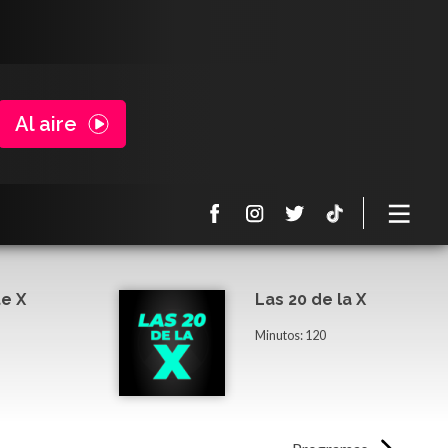
Al aire
e X
Las 20 de la X
Minutos: 120