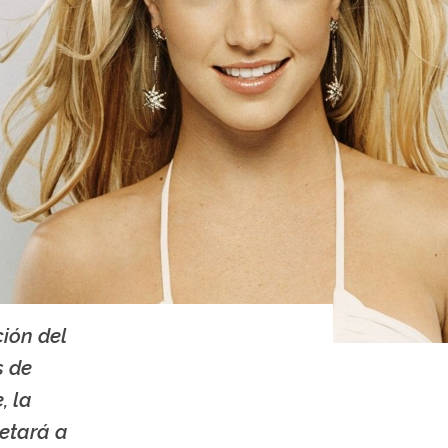
ión del
s de
, la
retará a