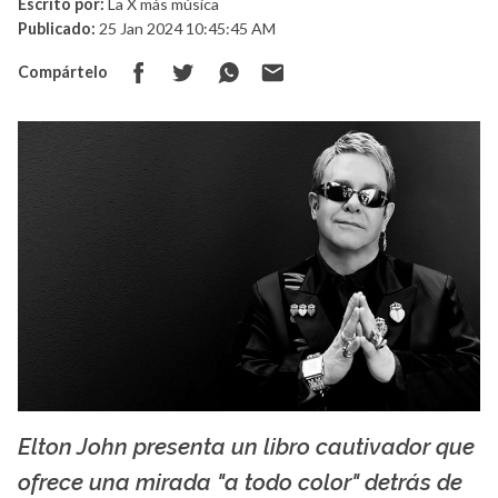
Escrito por:
La X más música
Publicado:
25 Jan 2024 10:45:45 AM
Compártelo
Elton John presenta un libro cautivador que
La X mas música
ofrece una mirada "a todo color" detrás de