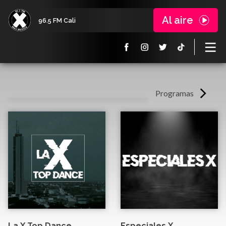
Al aire
96.5 FM Cali
Programas
La X Top Dance
Especiales X