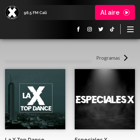
Al aire
96.5 FM Cali
Programas
La X Top Dance
Especiales X