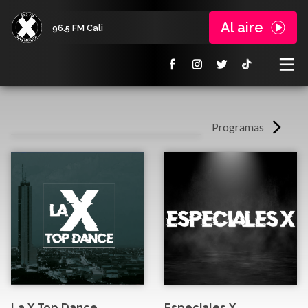
Al aire
96.5 FM Cali
Programas
La X Top Dance
Especiales X